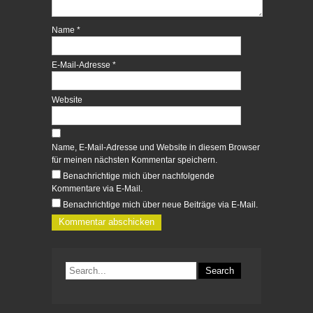
f
f
n
n
e
e
Name
*
t
t
)
)
E-Mail-Adresse
*
Website
Name, E-Mail-Adresse und Website in diesem Browser
für meinen nächsten Kommentar speichern.
Benachrichtige mich über nachfolgende
Kommentare via E-Mail.
Benachrichtige mich über neue Beiträge via E-Mail.