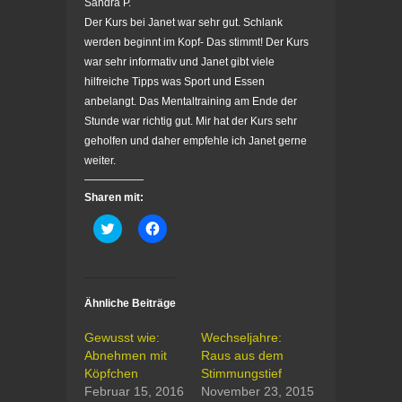
Sandra P.
Der Kurs bei Janet war sehr gut. Schlank
werden beginnt im Kopf- Das stimmt! Der Kurs
war sehr informativ und Janet gibt viele
hilfreiche Tipps was Sport und Essen
anbelangt. Das Mentaltraining am Ende der
Stunde war richtig gut. Mir hat der Kurs sehr
geholfen und daher empfehle ich Janet gerne
weiter.
Sharen mit:
K
K
l
l
i
i
c
c
k
k
,
,
u
u
Ähnliche Beiträge
m
m
ü
a
b
u
Gewusst wie:
Wechseljahre:
e
f
r
F
Abnehmen mit
Raus aus dem
T
a
Köpfchen
Stimmungstief
w
c
i
e
Februar 15, 2016
November 23, 2015
t
b