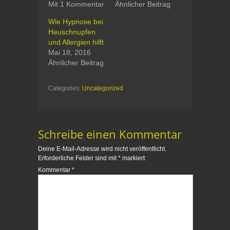
Mit 1 Kommentar
Ähnlicher Beitrag
t
o
e
o
r
k
Wie Hypnose bei
z
z
Heuschnupfen
u
u
t
t
und Allergien hilft
e
e
Mai 18, 2016
i
i
l
l
Ähnlicher Beitrag
e
e
n
n
(
(
W
W
Categories:
Uncategorized
i
i
r
r
d
d
i
i
n
n
n
n
Schreibe einen Kommentar
e
e
u
u
e
e
Deine E-Mail-Adresse wird nicht veröffentlicht.
m
m
Erforderliche Felder sind mit
*
markiert
F
F
e
e
Kommentar
*
n
n
s
s
t
t
e
e
r
r
g
g
e
e
ö
ö
f
f