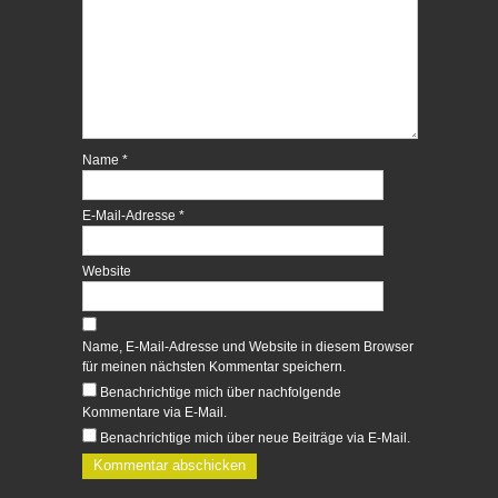
r
k
z
z
u
u
t
t
e
e
i
i
l
l
e
e
n
n
(
(
W
W
i
i
Name
*
r
r
d
d
i
i
n
n
E-Mail-Adresse
*
n
n
e
e
u
u
Website
e
e
m
m
F
F
e
e
n
n
s
s
Name, E-Mail-Adresse und Website in diesem Browser
t
t
für meinen nächsten Kommentar speichern.
e
e
r
r
Benachrichtige mich über nachfolgende
g
g
Kommentare via E-Mail.
e
e
ö
ö
Benachrichtige mich über neue Beiträge via E-Mail.
f
f
f
f
n
n
e
e