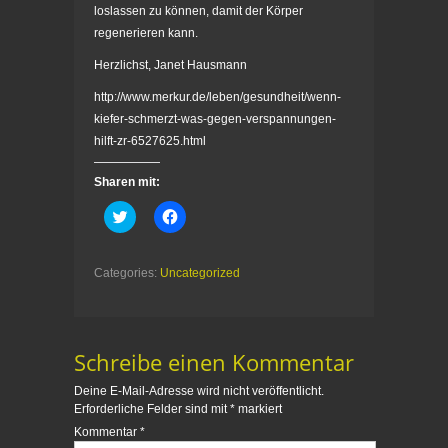
loslassen zu können, damit der Körper
regenerieren kann.
Herzlichst, Janet Hausmann
http://www.merkur.de/leben/gesundheit/wenn-
kiefer-schmerzt-was-gegen-verspannungen-
hilft-zr-6527625.html
Sharen mit:
K
K
l
l
i
i
c
c
k
k
Categories:
Uncategorized
,
,
u
u
m
m
ü
a
b
u
e
f
Schreibe einen Kommentar
r
F
T
a
w
c
Deine E-Mail-Adresse wird nicht veröffentlicht.
i
e
t
b
Erforderliche Felder sind mit
*
markiert
t
o
Kommentar
*
e
o